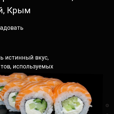
й, Крым
радовать
ь истинный вкус,
нтов, используемых