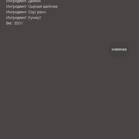
Ингридиент: Дайкон
Ингридиент: Сырная шапочка
Ингридиент: Соус ранч
Ингридиент: Кунжут
Вес: 350 г
новинка