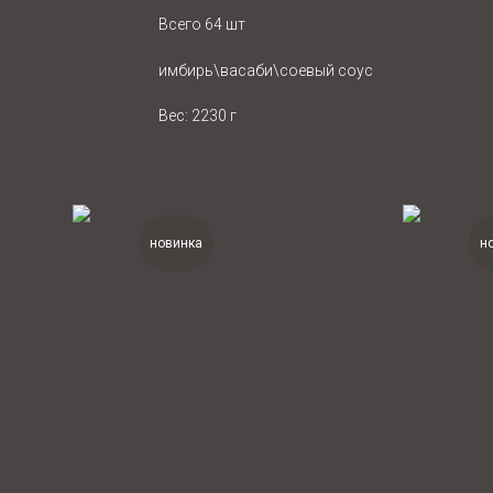
Всего 64 шт
имбирь\васаби\соевый соус
Вес: 2230 г
новинка
н