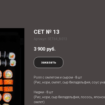
СЕТ № 13
Артикул:
SET64_8 013
3 900
руб.
заказать
Ролл с омлетом и сыром - 8 шт
(Рис, нори, омлет, сыр Филадельфия, соус уна
Ниджи - 8 шт
(Рис, нори, сыр Филадельфия, лосось, японс
омлет)