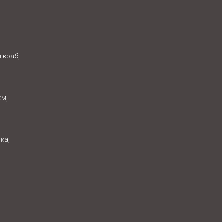
 краб,
ем,
ка,
)