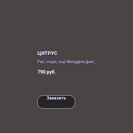
ЦИТРУС
Рис, нори, сыр Филадельфия,
огурец, опалённый лосось,
790
руб.
соус унаги, лайм
,
т
8шт (320гр) / 4шт (150гр)
Заказать