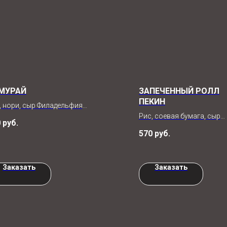
МУРАЙ
ЗАПЕЧЕННЫЙ РОЛЛ
ПЕКИН
, нори, сыр Филадельфия,
рь, манго, масага, лосось,
Рис, соевая бумага, сыр
0
руб.
а, соус ореховый, соус
Филадельфия, креветки,
570
руб.
ги, кунжут
запеченная шапочка лава
соус сладкий Чили, кунжу
8 шт
Заказать
Заказать