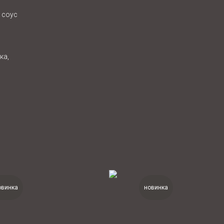
, соус
ка,
овинка
новинка