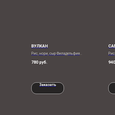
ВУЛКАН
СА
Рис, нори, сыр Филадельфия,
Рис
лосось, огурец, омлет, икра
уго
780
руб.
94
масага, шапочка снежный
чук
краб, соус лемонграсс,
уна
кунжут
Заказать
8шт (320гр) / 4шт (160гр)