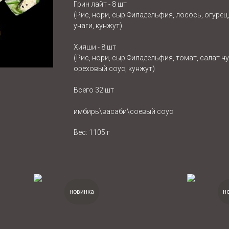
Грин лайт - 8 шт
(Рис, нори, сыр Филадельфия, лосось, огурец
унаги, кунжут)
Хияши - 8 шт
(Рис, нори, сыр Филадельфия, томат, салат чу
ореховый соус, кунжут)
Всего 32 шт
имбирь\васаби\соевый соус
Вес: 1105 г
новинка
н