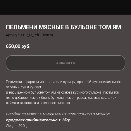
ПЕЛЬМЕНИ МЯСНЫЕ В БУЛЬОНЕ ТОМ ЯМ
Артикул:
SUP_M_PelBuTomYa
650,00
руб.
заказать
Пельмени с фаршем из свинины и курицы, красный лук, свежая кинза,
зеленый лук и кунжут.
В насыщенном бульоне том ям на основе куриного бульона, пасты том
ям, с добавлением рыбного бульона, лемонграсса, листьев каффир-
лайма и галангала и кокосового молока.
вес блюда может отличаться от заявленного в меню
в
пределах приблизительно ± 15гр
Weight: 590 g