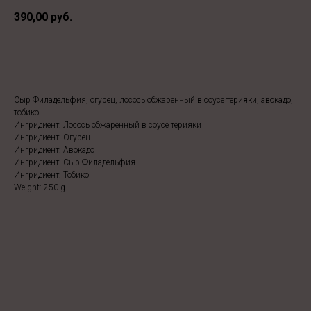
390,00
руб.
заказать
Сыр Филадельфия, огурец, лосось обжаренный в соусе терияки, авокадо,
тобико
Ингридиент: Лосось обжаренный в соусе терияки
Ингридиент: Огурец
Ингридиент: Авокадо
Ингридиент: Сыр Филадельфия
Ингридиент: Тобико
Weight: 250 g