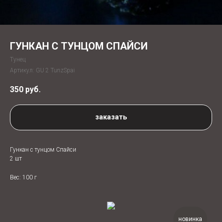
ГУНКАН С ТУНЦОМ СПАЙСИ
Тунец
Артикул:
GU 2 TunzSpai
350
руб.
заказать
Гункан с тунцом Спайси
2 шт
Вес: 100 г
новинка