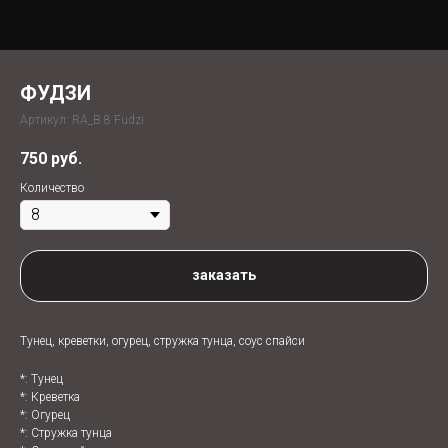
ФУДЗИ
Артикул:
RA_B 8 Fudzi
750
руб.
Количество
заказать
Тунец, креветки, огурец, стружка тунца, соус спайси
*: Тунец
*: Креветка
*: Огурец
*: Стружка тунца