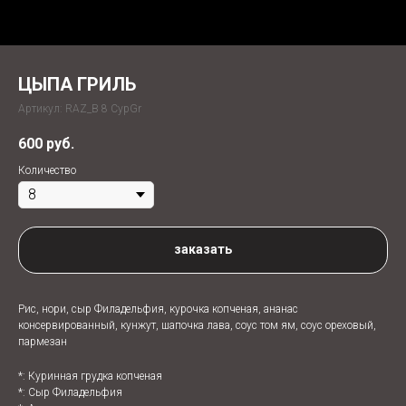
ЦЫПА ГРИЛЬ
Артикул:
RAZ_B 8 CypGr
600
руб.
Количество
заказать
Рис, нори, сыр Филадельфия, курочка копченая, ананас
консервированный, кунжут, шапочка лава, соус том ям, соус ореховый,
пармезан
*: Куринная грудка копченая
*: Сыр Филадельфия