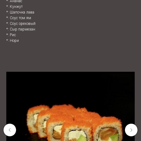
*: Ананас
*: Кунжут
*: Шапочка лава
*: Соус том ям
*: Соус ореховый
*: Сыр пармезан
*: Рис
*: Нори