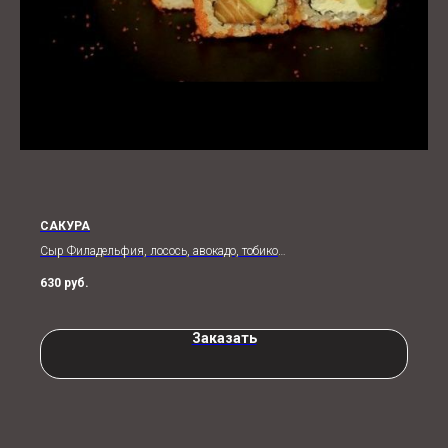
САКУРА
Сыр Филадельфия, лосось, авокадо, тобико
250 гр
630
руб.
Заказать